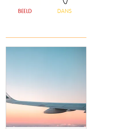
BEELD
DANS