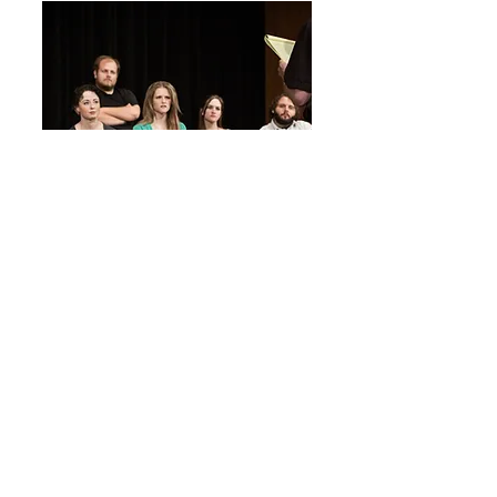
Wil je je publiek boeien met jouw
verhalen? Zelfverzekerd spreken voor
een menigte?
In de lessen Spreken en Vertellen
(3de graad) en Spreek- en
Verteltheater (4de graad) leer je hoe
je duidelijk kan spreken voor een
publiek en je jouw boodschap met
passie kan doorgeven.