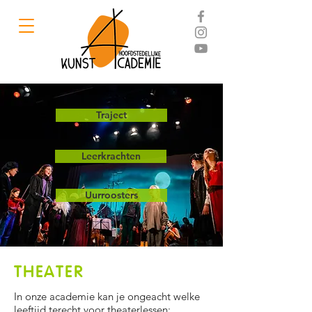
Traject
Leerkrachten
Uurroosters
THEATER
In onze academie kan je ongeacht welke
leeftijd terecht voor theaterlessen: