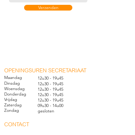
Verzenden
O
PENINGSUREN SECRETARIAAT
Maandag
12u30 - 19u45
Dinsdag
12u30 - 19u45
Woensdag
12u30 - 19u45
Donderdag
12u30 - 19u45
Vrijdag
12u30 - 19u45
Zaterdag
09u30 - 14u00
Zondag
gesl
oten
CONTACT
Nieuwland 198, 1000 Brussel