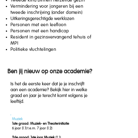
Tweede kind binnen hetzelfde gezin
Vermindering voor jongeren bij een
tweede inschrijving (ander domein)
Uitkeringsgerechtigde werklozen
Personen met een leefloon
Personen met een handicap
Resident in gezinsvervangend tehuis of
MPI
Politieke vluchtelingen
Ben jij nieuw op onze academie?
Is het de eerste keer dat je je inschrijft
aan een academie? Bekijk hier in welke
graad en jaar je terecht komt volgens je
leeftijd.
Muziek
1ste graad:
Muziek- en Theaterinitiatie
6 jaar (1.1) t.e.m. 7 jaar (1.2)
2de graad: 1ste jaar Muziek
(2.1)