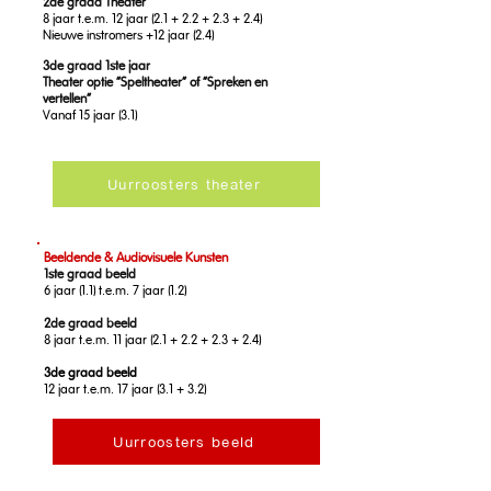
2de graad Theater
8 jaar t.e.m. 12 jaar (2.1 + 2.2 + 2.3 + 2.4)
Nieuwe instromers +12 jaar (2.4)
3de graad 1ste jaar
Theater optie “Speltheater” of “Spreken en
vertellen”
Vanaf 15 jaar (3.1)
Uurroosters theater
Beeldende & Audiovisuele Kunsten
1ste graad beeld
6 jaar (1.1) t.e.m. 7 jaar (1.2)
2de graad beeld
8 jaar t.e.m. 11 jaar (2.1 + 2.2 + 2.3 + 2.4)
3de graad beeld
12 jaar t.e.m. 17 jaar (3.1 + 3.2)
Uurroosters beeld