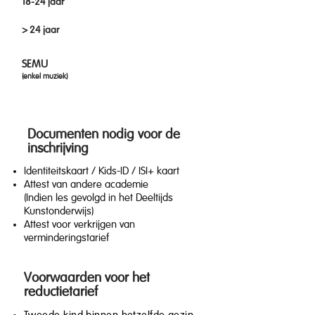
18-24 jaar
€176 per discipline
€176 per discipline
> 24 jaar
€406 per discipline
€176 per discipline
€9,6
€5,5
SEMU
(enkel muziek)
Documenten nodig voor de
inschrijving
Identiteitskaart / Kids-ID / ISI+ kaart
Attest van andere academie
(Indien les gevolgd in het Deeltijds
Kunstonderwijs)
Attest voor verkrijgen van
verminderingstarief
Voorwaarden voor het
reductietarief