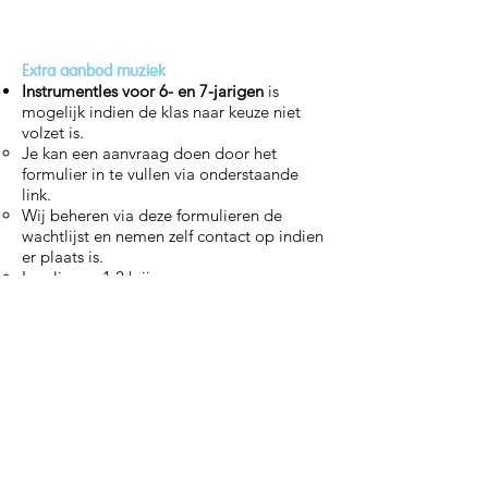
Extra aanbod muziek
Instrumentles voor 6- en 7-jarigen
is
mogelijk indien de klas naar keuze niet
volzet is.
Je kan een aanvraag doen door het
formulier in te vullen via onderstaande
link.
Wij beheren via deze formulieren de
wachtlijst en nemen zelf contact op indien
er plaats is.
Leerlingen 1.2 krijgen voorrang op
leerlingen 1.1.
Let op! Het invullen van het formulier is
geen garantie om te kunnen starten met
een initiatieinstrument.
Aanvraag initiatie instrument - Formulier
invullen
Er kan
een tweede instrument
gevolgd
worden in uitzonderlijke situaties, mits
onderstaande criteria in orde zijn. Je kan