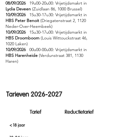
08/09/2026
19u00-20u00: Vrijetijdsmakrt in
Lydia Deveen
(Zuidlaan 86, 1000 Brussel)
10/09/2026
15u30-17u30: Vrijetijdsmarkt in
HBS Peter Benoit
(Driegatenstraat 2, 1120
Neder-Over-Heembeek)
10/09/2026
15u30-17u00: Vrijetijdsmarkt in
HBS Droomboom
(Louis Wittouckstraat 46,
1020 Laken)
10/09/2026
00u00-00u00: Vrijetijdsmarkt in
HBS Harenheide
(Verdunstraat 381, 1130
Haren)
Tarieven
2026-2027
Tarief
Reductietarief
< 18 jaar
€94 per discipline
€64 per discipline