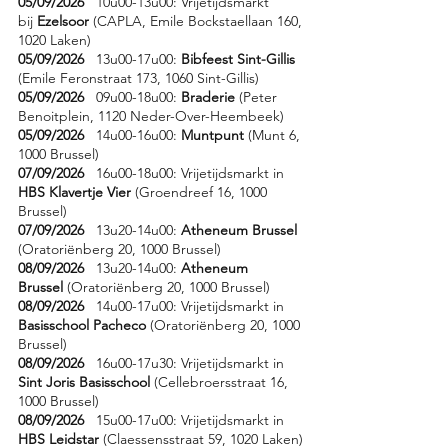
05/09/2026
10u00-13u00: Vrijetijdsmarkt
bij
Ezelsoor
(CAPLA, Emile Bockstaellaan 160,
1020 Laken)
05/09/2026
13u00-17u00:
Bibfeest Sint-Gillis
(Emile Feronstraat 173, 1060 Sint-Gillis)
05/09/2026
09u00-18u00:
Braderie
(Peter
Benoitplein, 1120 Neder-Over-Heembeek)
05/09/2026
14u00-16u00:
Muntpunt
(Munt 6,
1000 Brussel)
07/09/2026
16u00-18u00: Vrijetijdsmarkt in
HBS Klavertje Vier
(Groendreef 16, 1000
Brussel)
07/09/2026
13u20-14u00:
Atheneum Brussel
(Oratoriënberg 20, 1000 Brussel)
08/09/2026
13u20-14u00:
Atheneum
Brussel
(Oratoriënberg 20, 1000 Brussel)
08/09/2026
14u00-17u00: Vrijetijdsmarkt in
Basisschool Pacheco
(Oratoriënberg 20, 1000
Brussel)
08/09/2026
16u00-17u30: Vrijetijdsmarkt in
Sint Joris Basisschool
(Cellebroersstraat 16,
1000 Brussel)
08/09/2026
15u00-17u00: Vrijetijdsmarkt in
HBS Leidstar
(Claessensstraat 59, 1020 Laken)