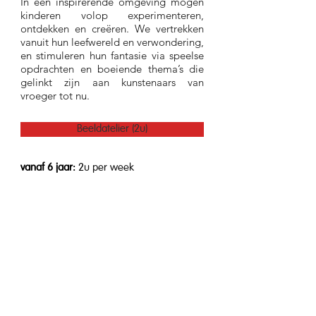
In een inspirerende omgeving mogen
kinderen volop experimenteren,
ontdekken en creëren. We vertrekken
vanuit hun leefwereld en verwondering,
en stimuleren hun fantasie via speelse
opdrachten en boeiende thema’s die
gelinkt zijn aan kunstenaars van
vroeger tot nu.
Beeldatelier (2u)
vanaf 6 jaar:
2
u per week