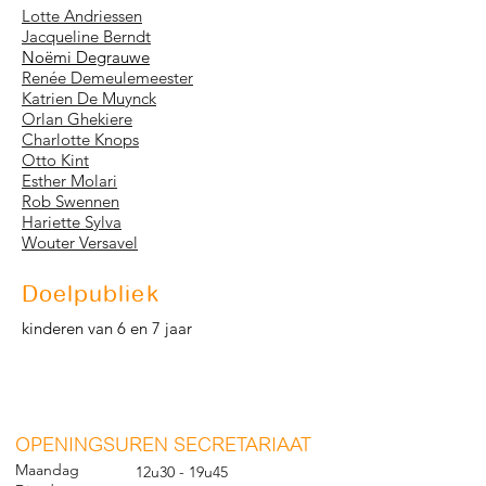
Lotte Andriessen
Jacqueline Berndt
Noëmi Degrauwe
Renée Demeulemeester
Katrien De Muynck
Orlan Ghekiere
Charlotte Knops
Otto Kint
Esther Molari
​​Rob Swennen
Hariette Sylva
Wouter Versavel
Doelpubliek
kinderen van 6 en 7 jaar
O
PENINGSUREN SECRETARIAAT
Maandag
12u30 - 19u45