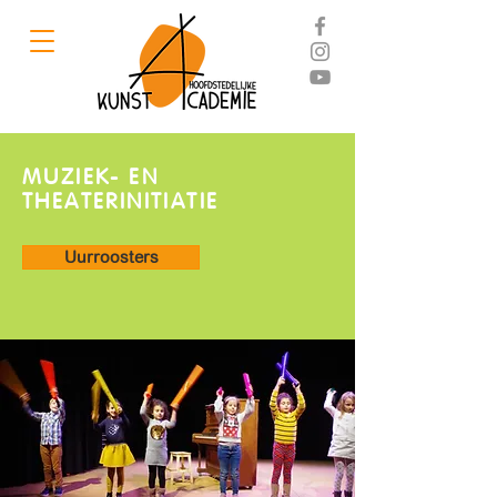
MUZIEK- EN
THEATERINITIATIE
Uurroosters