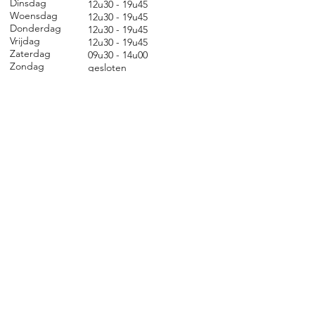
Dinsdag
12u30 - 19u45
Woensdag
12u30 - 19u45
Donderdag
12u30 - 19u45
Vrijdag
12u30 - 19u45
Zaterdag
09u30 - 14u00
Zondag
gesl
oten
CONTACT
Nieuwland 198, 1000 Brussel
02 279 57 12
academie@brucity.education