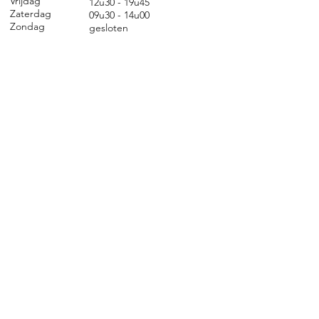
Vrijdag
12u30 - 19u45
Zaterdag
09u30 - 14u00
Zondag
gesl
oten
CONTACT
Nieuwland 198, 1000 Brussel
02 279 57 12
academie@brucity.education