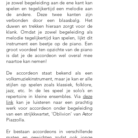
je zowel begeleiding aan de ene kant kan
spelen en tegelijkertijd een melodie aan
de andere. Deze twee kanten zijn
verbonden door een blaasbalg. Het
duwen en trekken hieraan zorgt voor de
klank. Omdat je zowel begeleiding als
melodie tegelijkertijd kan spelen, lijkt dit
instrument een beetje op de piano. Een
groot voordeel ten opzichte van de piano
is dat je de accordeon wel overal mee
naartoe kan nemen!
De accordeon staat bekend als een
volksmuziekinstrument, maar je kan er alle
stijlen op spelen zoals klassiek, folklore,
jazz, etc. In de les speel je solo’s en
repertoire in kleine ensembles.
Via
deze
link
kan je luisteren naar een prachtig
werk voor accordeon onder begeleiding
van een strijkkwartet, ‘Oblivion’ van Astor
Piazzolla.
Er bestaan accordeons in verschillende
maten en gewichten zodat ook jonge