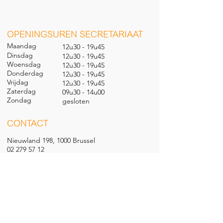
O
PENINGSUREN SECRETARIAAT
Maandag
12u30 - 19u45
Dinsdag
12u30 - 19u45
Woensdag
12u30 - 19u45
Donderdag
12u30 - 19u45
Vrijdag
12u30 - 19u45
Zaterdag
09u30 - 14u00
Zondag
gesl
oten
CONTACT
Nieuwland 198, 1000 Brussel
02 279 57 12
academie@brucity.education