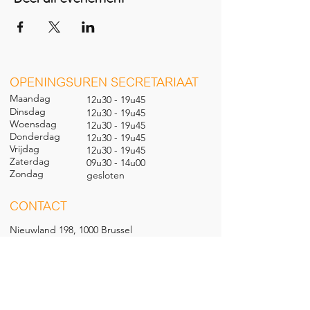
O
PENINGSUREN SECRETARIAAT
Maandag
12u30 - 19u45
Dinsdag
12u30 - 19u45
Woensdag
12u30 - 19u45
Donderdag
12u30 - 19u45
Vrijdag
12u30 - 19u45
Zaterdag
09u30 - 14u00
Zondag
gesl
oten
CONTACT
Nieuwland 198, 1000 Brussel
02 279 57 12
academie@brucity.education