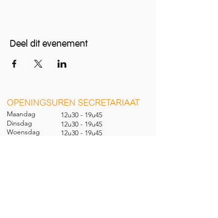
Deel dit evenement
O
PENINGSUREN SECRETARIAAT
Maandag
12u30 - 19u45
Dinsdag
12u30 - 19u45
Woensdag
12u30 - 19u45
Donderdag
12u30 - 19u45
Vrijdag
12u30 - 19u45
Zaterdag
09u30 - 14u00
Zondag
gesl
oten
CONTACT
Nieuwland 198, 1000 Brussel
02 279 57 12