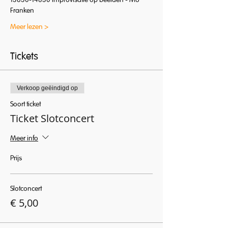
13u30-14u30 Improvisatie op beelden - Mo 
Franken
Meer lezen >
Tickets
Verkoop geëindigd op
Soort ticket
Ticket Slotconcert
Meer info
Prijs
Slotconcert
€ 5,00