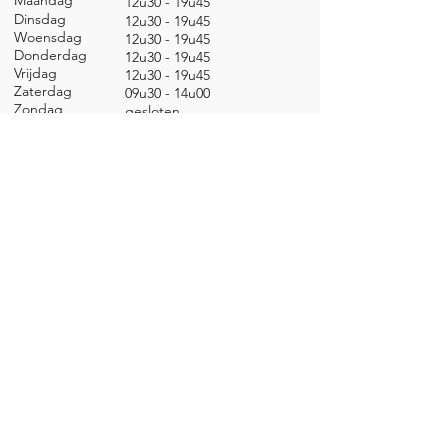
Maandag
12u30 - 19u45
Dinsdag
12u30 - 19u45
Woensdag
12u30 - 19u45
Donderdag
12u30 - 19u45
Vrijdag
12u30 - 19u45
Zaterdag
09u30 - 14u00
Zondag
gesl
oten
CONTACT
Nieuwland 198, 1000 Brussel
02 279 57 12
academie@brucity.education