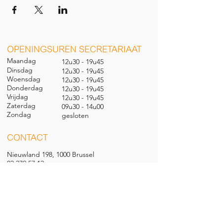
O
PENINGSUREN SECRETARIAAT
Maandag
12u30 - 19u45
Dinsdag
12u30 - 19u45
Woensdag
12u30 - 19u45
Donderdag
12u30 - 19u45
Vrijdag
12u30 - 19u45
Zaterdag
09u30 - 14u00
Zondag
gesl
oten
CONTACT
Nieuwland 198, 1000 Brussel
02 279 57 12
academie@brucity.education