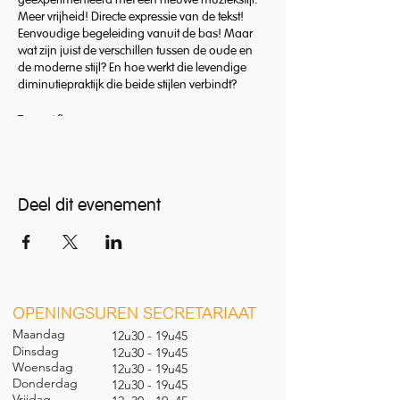
geëxperimenteerd met een nieuwe muziekstijl.
Meer vrijheid! Directe expressie van de tekst!
Eenvoudige begeleiding vanuit de bas! Maar
wat zijn juist de verschillen tussen de oude en
de moderne stijl? En hoe werkt die levendige
diminutiepraktijk die beide stijlen verbindt?
Te gast:
Sofie Vanden Eynde
(ontstaan van de theorbe
en de Basso Continuo)
Thomas Baeté
(diminutiepraktijk)
Deel dit evenement
O
PENINGSUREN SECRETARIAAT
Maandag
12u30 - 19u45
Dinsdag
12u30 - 19u45
Woensdag
12u30 - 19u45
Donderdag
12u30 - 19u45
Vrijdag