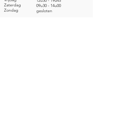
12u30 - 19u45
Zaterdag
09u30 - 14u00
Zondag
gesl
oten
CONTACT
Nieuwland 198, 1000 Brussel
02 279 57 12
academie@brucity.education