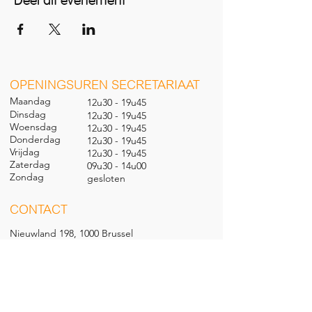
Deel dit evenement
O
PENINGSUREN SECRETARIAAT
Maandag
12u30 - 19u45
Dinsdag
12u30 - 19u45
Woensdag
12u30 - 19u45
Donderdag
12u30 - 19u45
Vrijdag
12u30 - 19u45
Zaterdag
09u30 - 14u00
Zondag
gesl
oten
CONTACT
Nieuwland 198, 1000 Brussel
02 279 57 12
academie@brucity.education