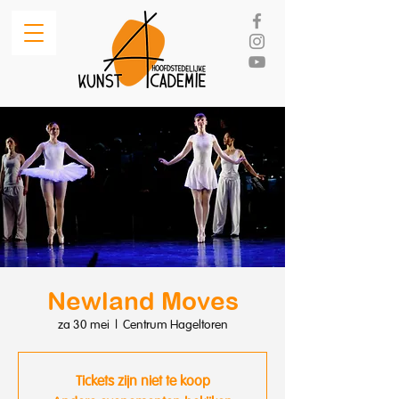
Newland Moves
za 30 mei
  |  
Centrum Hageltoren
Tickets zijn niet te koop