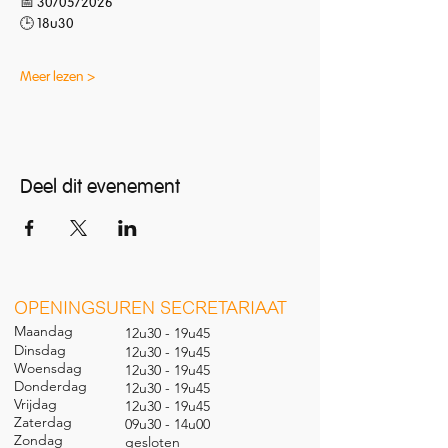
📅 30/05/2026
🕒 18u30
Meer lezen >
Deel dit evenement
O
PENINGSUREN SECRETARIAAT
Maandag
12u30 - 19u45
Dinsdag
12u30 - 19u45
Woensdag
12u30 - 19u45
Donderdag
12u30 - 19u45
Vrijdag
12u30 - 19u45
Zaterdag
09u30 - 14u00
Zondag
gesl
oten