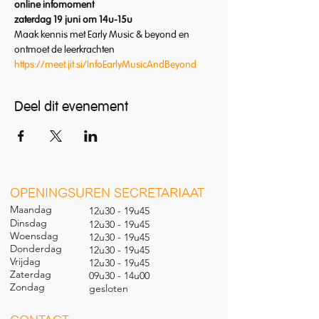
online infomoment
zaterdag 19 juni om 14u-15u
Maak kennis met Early Music & beyond en 
ontmoet de leerkrachten
https://meet.jit.si/InfoEarlyMusicAndBeyond
Deel dit evenement
O
PENINGSUREN SECRETARIAAT
Maandag
12u30 - 19u45
Dinsdag
12u30 - 19u45
Woensdag
12u30 - 19u45
Donderdag
12u30 - 19u45
Vrijdag
12u30 - 19u45
Zaterdag
09u30 - 14u00
Zondag
gesl
oten