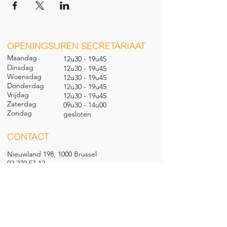
O
PENINGSUREN SECRETARIAAT
Maandag
12u30 - 19u45
Dinsdag
12u30 - 19u45
Woensdag
12u30 - 19u45
Donderdag
12u30 - 19u45
Vrijdag
12u30 - 19u45
Zaterdag
09u30 - 14u00
Zondag
gesl
oten
CONTACT
Nieuwland 198, 1000 Brussel
02 279 57 12
academie@brucity.education