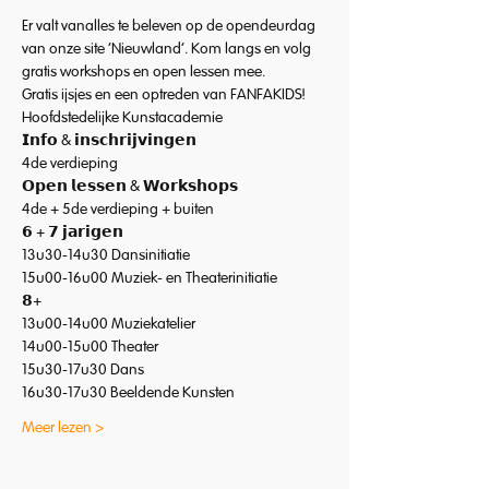
Er valt vanalles te beleven op de opendeurdag 
van onze site 'Nieuwland'. Kom langs en volg 
gratis workshops en open lessen mee.
Gratis ijsjes en een optreden van FANFAKIDS!
Hoofdstedelijke Kunstacademie
𝗜𝗻𝗳𝗼 & 𝗶𝗻𝘀𝗰𝗵𝗿𝗶𝗷𝘃𝗶𝗻𝗴𝗲𝗻

4de verdieping

𝗢𝗽𝗲𝗻 𝗹𝗲𝘀𝘀𝗲𝗻 & 𝗪𝗼𝗿𝗸𝘀𝗵𝗼𝗽𝘀

4de + 5de verdieping + buiten
𝟲 + 𝟳 𝗷𝗮𝗿𝗶𝗴𝗲𝗻

13u30-14u30 Dansinitiatie

15u00-16u00 Muziek- en Theaterinitiatie
𝟴+

13u00-14u00 Muziekatelier

14u00-15u00 Theater

15u30-17u30 Dans

16u30-17u30 Beeldende Kunsten
Meer lezen >