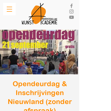
Opendeurdag &
Inschrijvingen
Nieuwland (zonder
afspraak)