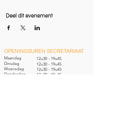
Deel dit evenement
O
PENINGSUREN SECRETARIAAT
Maandag
12u30 - 19u45
Dinsdag
12u30 - 19u45
Woensdag
12u30 - 19u45
Donderdag
12u30 - 19u45
Vrijdag
12u30 - 19u45
Zaterdag
09u30 - 14u00
Zondag
gesl
oten
CONTACT
Nieuwland 198, 1000 Brussel
02 279 57 12
academie@brucity.education