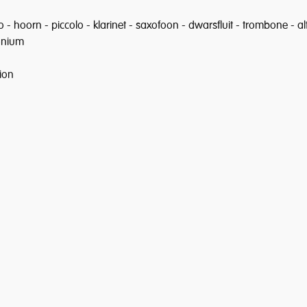
o - hoorn - piccolo - klarinet - saxofoon - dwarsfluit - trombone - alt
onium
ion