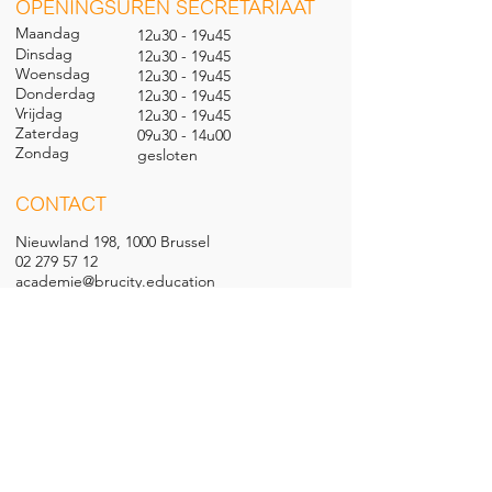
O
PENINGSUREN SECRETARIAAT
Maandag
12u30 - 19u45
Dinsdag
12u30 - 19u45
Woensdag
12u30 - 19u45
Donderdag
12u30 - 19u45
Vrijdag
12u30 - 19u45
Zaterdag
09u30 - 14u00
Zondag
gesl
oten
CONTACT
Nieuwland 198, 1000 Brussel
02 279 57 12
academie@brucity.education