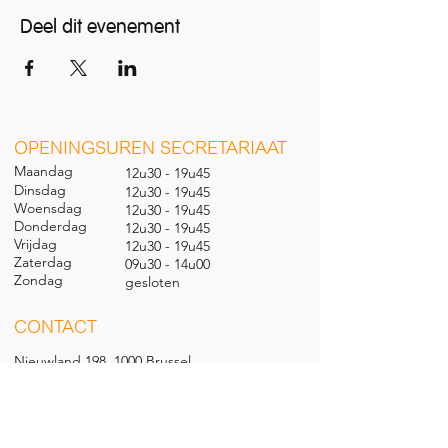
Deel dit evenement
O
PENINGSUREN SECRETARIAAT
Maandag
12u30 - 19u45
Dinsdag
12u30 - 19u45
Woensdag
12u30 - 19u45
Donderdag
12u30 - 19u45
Vrijdag
12u30 - 19u45
Zaterdag
09u30 - 14u00
Zondag
gesl
oten
CONTACT
Nieuwland 198, 1000 Brussel
02 279 57 12
academie@brucity.education