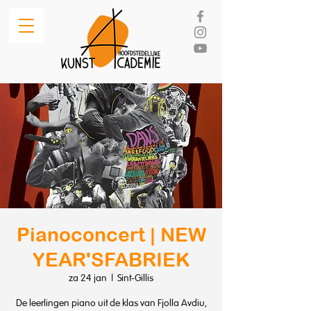
Pianoconcert | NEW
YEAR'SFABRIEK
za 24 jan
  |  
Sint-Gillis
De leerlingen piano uit de klas van Fjolla Avdiu,