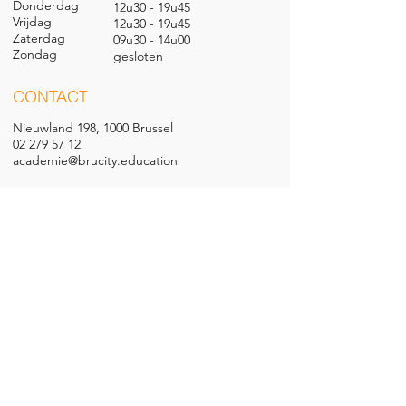
Donderdag
12u30 - 19u45
Vrijdag
12u30 - 19u45
Zaterdag
09u30 - 14u00
Zondag
gesl
oten
CONTACT
Nieuwland 198, 1000 Brussel
02 279 57 12
academie@brucity.education