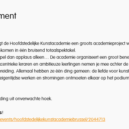
ment
t de Hoofdstedelijke Kunstacademie een groots academieproject w
omen in één bruisend totaalspektakel.
 spel dan applaus alleen… De academie organiseert een groot benefi
Excentrieke leraren en ambitieuze leerlingen nemen je mee achter d
ereiding. Allemaal hebben ze één ding gemeen: de liefde voor kun
n eigentijdse werken en stromingen ontmoeten elkaar op het podium
ing uit onverwachte hoek.
𝘀!
m/events/hoofdstedelijkekunstacademiebrussel/2044713