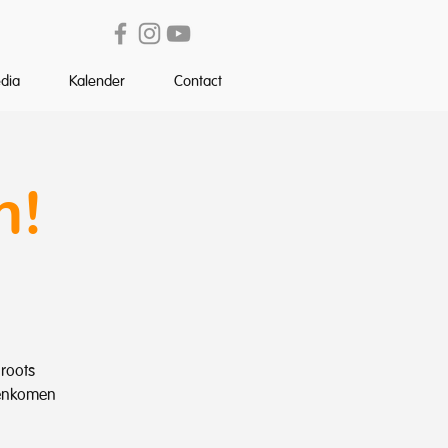
dia
Kalender
Contact
n!
roots
menkomen