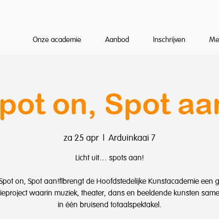
Onze academie
Aanbod
Inschrijven
Me
pot on, Spot aa
za 25 apr
  |  
Arduinkaai 7
Licht uit… spots aan!
Spot on, Spot aan! brengt de Hoofdstedelijke Kunstacademie een g
eproject waarin muziek, theater, dans en beeldende kunsten sa
in één bruisend totaalspektakel.