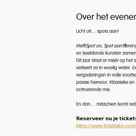
Over het evene
Licht uit… spots aan!
Met 
Spot on, Spot aan! 
breng
en beeldende kunsten samenk
Dit jaar staat er méér op het
verkeert ze in woelig water. 
vergaderingen in volle voorb
passie hiervoor. Klassieke e
ontroerende mix.
En dan… misschien komt redd
𝗥𝗲𝘀𝗲𝗿𝘃𝗲𝗲𝗿 𝗻𝘂 𝗷𝗲 𝘁𝗶𝗰𝗸𝗲𝘁
https://www.tickettailor.co