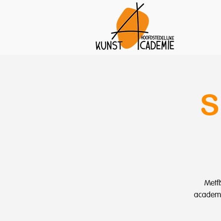
S
Met 
academi