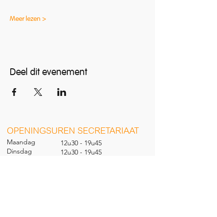
Meer lezen >
Deel dit evenement
O
PENINGSUREN SECRETARIAAT
Maandag
12u30 - 19u45
Dinsdag
12u30 - 19u45
Woensdag
12u30 - 19u45
Donderdag
12u30 - 19u45
Vrijdag
12u30 - 19u45
Zaterdag
09u30 - 14u00
Zondag
gesl
oten