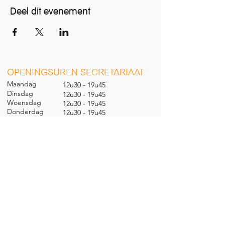
Deel dit evenement
O
PENINGSUREN SECRETARIAAT
Maandag
12u30 - 19u45
Dinsdag
12u30 - 19u45
Woensdag
12u30 - 19u45
Donderdag
12u30 - 19u45
Vrijdag
12u30 - 19u45
Zaterdag
09u30 - 14u00
Zondag
gesl
oten
CONTACT
Nieuwland 198, 1000 Brussel
02 279 57 12
academie@brucity.education