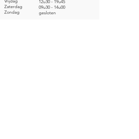
Vrijdag
12u30 - 19u45
Zaterdag
09u30 - 14u00
Zondag
gesl
oten
CONTACT
Nieuwland 198, 1000 Brussel
02 279 57 12
academie@brucity.education