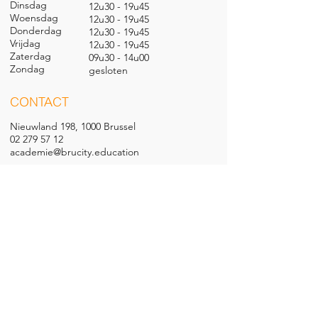
Dinsdag
12u30 - 19u45
Woensdag
12u30 - 19u45
Donderdag
12u30 - 19u45
Vrijdag
12u30 - 19u45
Zaterdag
09u30 - 14u00
Zondag
gesl
oten
CONTACT
Nieuwland 198, 1000 Brussel
02 279 57 12
academie@brucity.education