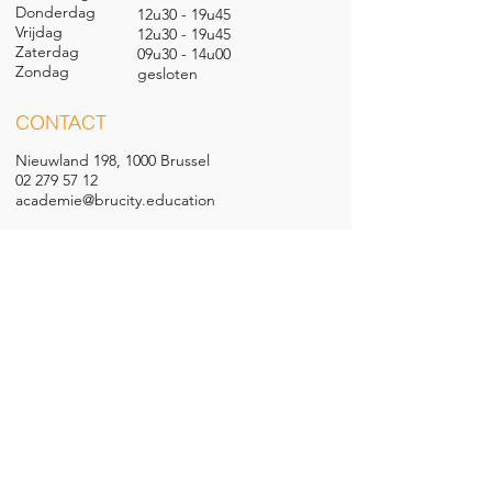
Donderdag
12u30 - 19u45
Vrijdag
12u30 - 19u45
Zaterdag
09u30 - 14u00
Zondag
gesl
oten
CONTACT
Nieuwland 198, 1000 Brussel
02 279 57 12
academie@brucity.education