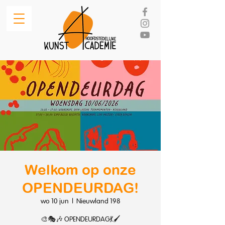
Welkom op onze
OPENDEURDAG!
wo 10 jun
  |  
Nieuwland 198
🎨🎭🎶 OPENDEURDAG💃🖌️