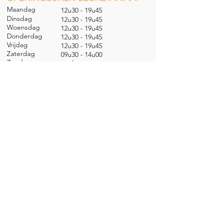
Maandag
12u30 - 19u45
Dinsdag
12u30 - 19u45
Woensdag
12u30 - 19u45
Donderdag
12u30 - 19u45
Vrijdag
12u30 - 19u45
Zaterdag
09u30 - 14u00
Zondag
gesl
oten
CONTACT
Nieuwland 198, 1000 Brussel
02 279 57 12
academie@brucity.education