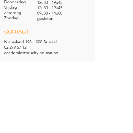
Donderdag
12u30 - 19u45
Vrijdag
12u30 - 19u45
Zaterdag
09u30 - 14u00
Zondag
gesl
oten
CONTACT
Nieuwland 198, 1000 Brussel
02 279 57 12
academie@brucity.education