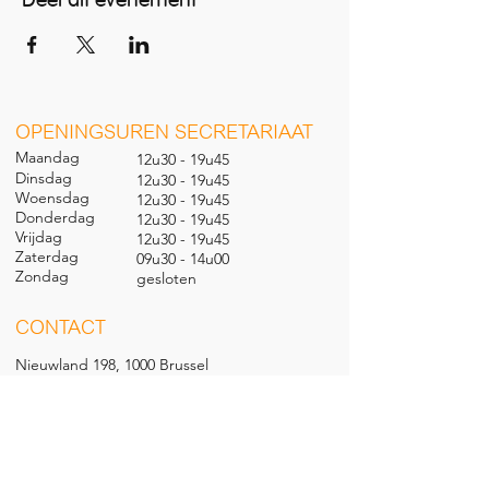
Deel dit evenement
O
PENINGSUREN SECRETARIAAT
Maandag
12u30 - 19u45
Dinsdag
12u30 - 19u45
Woensdag
12u30 - 19u45
Donderdag
12u30 - 19u45
Vrijdag
12u30 - 19u45
Zaterdag
09u30 - 14u00
Zondag
gesl
oten
CONTACT
Nieuwland 198, 1000 Brussel
02 279 57 12
academie@brucity.education