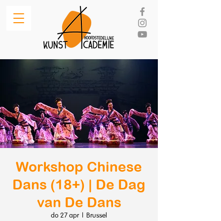
Workshop Chinese
Dans (18+) | De Dag
van De Dans
do 27 apr
  |  
Brussel