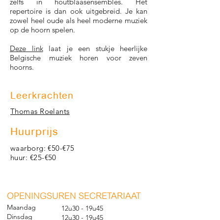
zélfs in houtblaasensembles. Het
repertoire is dan ook uitgebreid. Je kan
zowel heel oude als heel moderne muziek
op de hoorn spelen.
Deze link
laat je een stukje heerlijke
Belgische muziek horen voor zeven
hoorns.
Leerkrachten
Thomas Roelants
Huurprijs
waarborg: €50-€75
huur: €25-€50
O
PENINGSUREN SECRETARIAAT
Maandag
12u30 - 19u45
Dinsdag
12u30 - 19u45