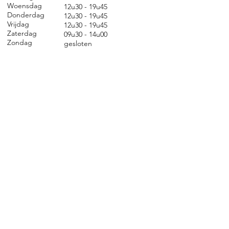
Woensdag
12u30 - 19u45
Donderdag
12u30 - 19u45
Vrijdag
12u30 - 19u45
Zaterdag
09u30 - 14u00
Zondag
gesl
oten
CONTACT
Nieuwland 198, 1000 Brussel
02 279 57 12
academie@brucity.education