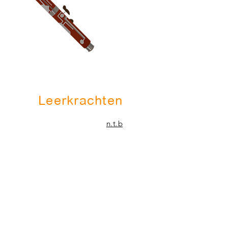
Leerkrachten
n.t.b