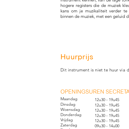
hogere registers die de muziek kle
kans om je muzikaliteit verder te
binnen de muziek, met een geluid dat
Huurprijs
Dit instrument is niet te huur via
O
PENINGSUREN SECRETA
Maandag
12u30 - 19u45
Dinsdag
12u30 - 19u45
Woensdag
12u30 - 19u45
Donderdag
12u30 - 19u45
Vrijdag
12u30 - 19u45
Zaterdag
09u30 - 14u00