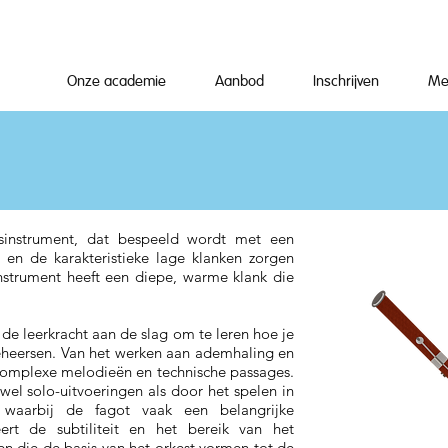
Onze academie
Aanbod
Inschrijven
Me
asinstrument, dat bespeeld wordt met een
 en de karakteristieke lage klanken zorgen
instrument heeft een diepe, warme klank die
t de leerkracht aan de slag om te leren hoe je
eheersen. Van het werken aan ademhaling en
 complexe melodieën en technische passages.
wel solo-uitvoeringen als door het spelen in
, waarbij de fagot vaak een belangrijke
ert de subtiliteit en het bereik van het
en die de basis van het orkest vormen tot de