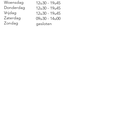
Woensdag
12u30 - 19u45
Donderdag
12u30 - 19u45
Vrijdag
12u30 - 19u45
Zaterdag
09u30 - 14u00
Zondag
gesl
oten
CONTACT
Nieuwland 198, 1000 Brussel
02 279 57 12
academie@brucity.education