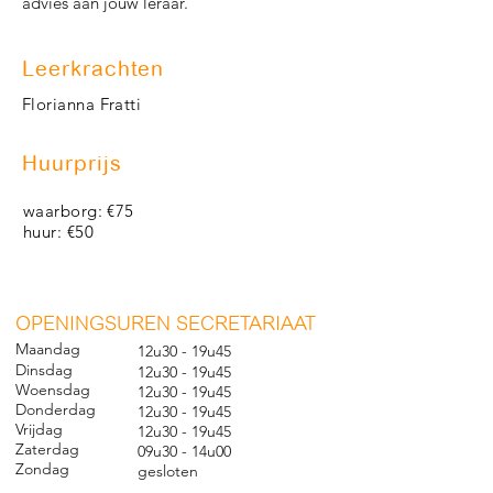
advies aan jouw leraar.
Leerkrachten
Florianna Fratti
Huurprijs
waarborg: €75
huur: €50
O
PENINGSUREN SECRETARIAAT
Maandag
12u30 - 19u45
Dinsdag
12u30 - 19u45
Woensdag
12u30 - 19u45
Donderdag
12u30 - 19u45
Vrijdag
12u30 - 19u45
Zaterdag
09u30 - 14u00
Zondag
gesl
oten