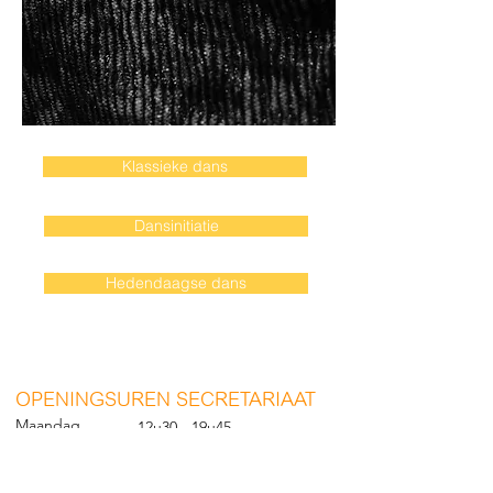
Klassieke dans
Dansinitiatie
Hedendaagse dans
O
PENINGSUREN SECRETARIAAT
Maandag
12u30 - 19u45
Dinsdag
12u30 - 19u45
Woensdag
12u30 - 19u45
Donderdag
12u30 - 19u45