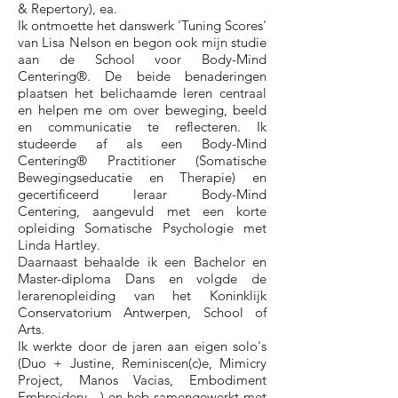
& Repertory), ea.
Ik ontmoette het danswerk 'Tuning Scores'
van Lisa Nelson en begon ook mijn studie
aan de School voor Body-Mind
Centering®. De beide benaderingen
plaatsen het belichaamde leren centraal
en helpen me om over beweging, beeld
en communicatie te reflecteren. Ik
studeerde af als een Body-Mind
Centering® Practitioner (Somatische
Bewegingseducatie en Therapie) en
gecertificeerd leraar Body-Mind
Centering, aangevuld met een korte
opleiding Somatische Psychologie met
Linda Hartley.
Daarnaast behaalde ik een Bachelor en
Master-diploma Dans en volgde de
lerarenopleiding van het Koninklijk
Conservatorium Antwerpen, School of
Arts.
Ik werkte door de jaren aan eigen solo's
(Duo + Justine, Reminiscen(c)e, Mimicry
Project, Manos Vacias, Embodiment
Embroidery…) en heb samengewerkt met