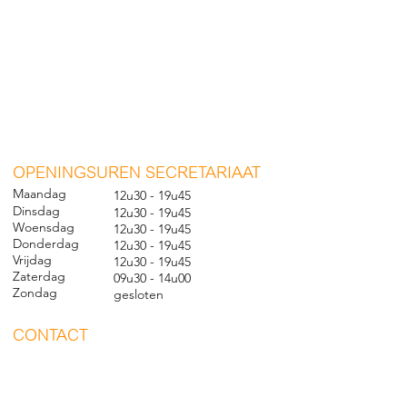
O
PENINGSUREN SECRETARIAAT
Maandag
12u30 - 19u45
Dinsdag
12u30 - 19u45
Woensdag
12u30 - 19u45
Donderdag
12u30 - 19u45
Vrijdag
12u30 - 19u45
Zaterdag
09u30 - 14u00
Zondag
gesl
oten
CONTACT
Nieuwland 198, 1000 Brussel
02 279 57 12
academie@brucity.education