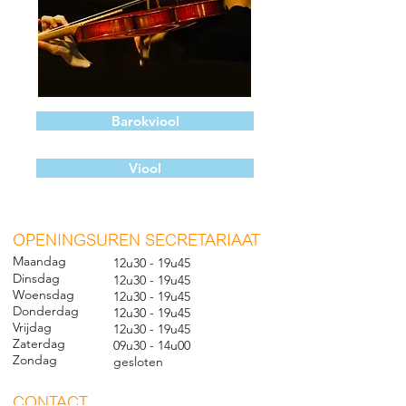
Barokviool
Viool
O
PENINGSUREN SECRETARIAAT
Maandag
12u30 - 19u45
Dinsdag
12u30 - 19u45
Woensdag
12u30 - 19u45
Donderdag
12u30 - 19u45
Vrijdag
12u30 - 19u45
Zaterdag
09u30 - 14u00
Zondag
gesl
oten
CONTACT