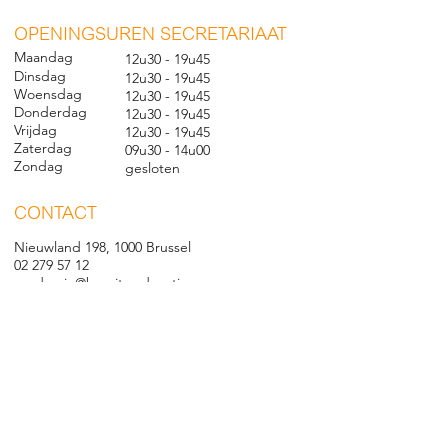
O
PENINGSUREN SECRETARIAAT
Maandag
12u30 - 19u45
Dinsdag
12u30 - 19u45
Woensdag
12u30 - 19u45
Donderdag
12u30 - 19u45
Vrijdag
12u30 - 19u45
Zaterdag
09u30 - 14u00
Zondag
gesl
oten
CONTACT
Nieuwland 198, 1000 Brussel
02 279 57 12
academie@brucity.education