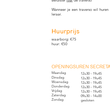
Beluister
hier
de traverso
Wanneer je een traverso wil huren
leraar.
Huurprijs
waarborg: €75
huur: €50
O
PENINGSUREN SECRETA
Maandag
12u30 - 19u45
Dinsdag
12u30 - 19u45
Woensdag
12u30 - 19u45
Donderdag
12u30 - 19u45
Vrijdag
12u30 - 19u45
Zaterdag
09u30 - 14u00
Zondag
gesl
oten