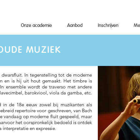
Onze academie
Aanbod
Inschrijven
Me
OUDE MUZIEK
 dwarsfluit. In tegenstelling tot de moderne
en en is hij uit hout gemaakt. Het timbre is
. In ensemble wordt de traverso met andere
lavecimbel, barokviool, viola da gamba, etc.
d in de 18e eeuw zowel bij muzikanten als
gebreid repertoire voor geschreven, van Bach
ire vandaag op moderne fluit gespeeld, maar
aarvoor het oorspronkelijk bedoeld is ontdek
interpretatie en expressie.