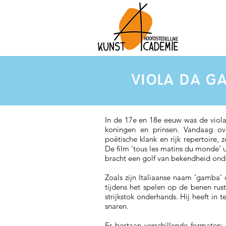
VIOLA DA G
In de 17e en 18e eeuw was de viol
koningen en prinsen. Vandaag ove
poëtische klank en rijk repertoire,
De film ‘tous les matins du monde’
bracht een golf van bekendheid onde
Zoals zijn Italiaanse naam ‘gamba’
tijdens het spelen op de benen ru
strijkstok onderhands. Hij heeft in 
snaren.
Er bestaan verschillende formaten: