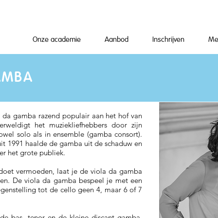
Onze academie
Aanbod
Inschrijven
Me
AMBA
a da gamba razend populair aan het hof van
rweldigt het muziekliefhebbers door zijn
 zowel solo als in ensemble (gamba consort).
 uit 1991 haalde de gamba uit de schaduw en
r het grote publiek.
 doet vermoeden, laat je de viola da gamba
sten. De viola da gamba bespeel je met een
tegenstelling tot de cello geen 4, maar 6 of 7
 de bas, tenor en de kleine discant gamba.