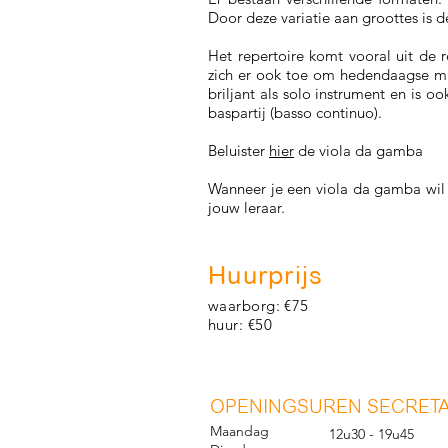
Door deze variatie aan groottes is d
Het repertoire komt vooral uit de
zich er ook toe om hedendaagse muzi
briljant als solo instrument en is o
baspartij (basso continuo).
Beluister
hier
de viola da gamba
Wanneer je een viola da gamba wil 
jouw leraar.
Huurprijs
waarborg: €75
huur: €50
O
PENINGSUREN SECRETA
Maandag
12u30 - 19u45