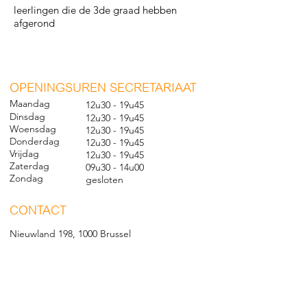
leerlingen die de 3de graad hebben
afgerond
O
PENINGSUREN SECRETARIAAT
Maandag
12u30 - 19u45
Dinsdag
12u30 - 19u45
Woensdag
12u30 - 19u45
Donderdag
12u30 - 19u45
Vrijdag
12u30 - 19u45
Zaterdag
09u30 - 14u00
Zondag
gesl
oten
CONTACT
Nieuwland 198, 1000 Brussel
02 279 57 12
academie@brucity.education