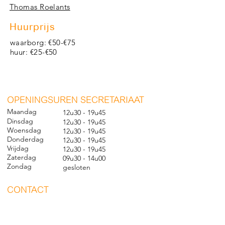
Thomas Roelants
Huurprijs
waarborg: €50-€75
huur: €25-€50
O
PENINGSUREN SECRETARIAAT
Maandag
12u30 - 19u45
Dinsdag
12u30 - 19u45
Woensdag
12u30 - 19u45
Donderdag
12u30 - 19u45
Vrijdag
12u30 - 19u45
Zaterdag
09u30 - 14u00
Zondag
gesl
oten
CONTACT
Nieuwland 198, 1000 Brussel
02 279 57 12