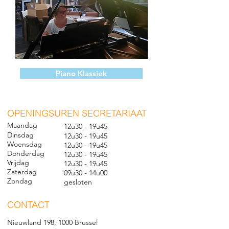
Piano Klassiek
O
PENINGSUREN SECRETARIAAT
Maandag
12u30 - 19u45
Dinsdag
12u30 - 19u45
Woensdag
12u30 - 19u45
Donderdag
12u30 - 19u45
Vrijdag
12u30 - 19u45
Zaterdag
09u30 - 14u00
Zondag
gesl
oten
CONTACT
Nieuwland 198, 1000 Brussel