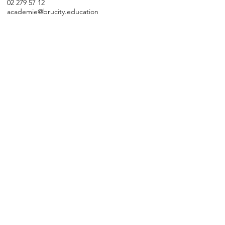
02 279 57 12
academie@brucity.education