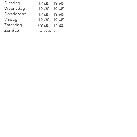
Dinsdag
12u30 - 19u45
Woensdag
12u30 - 19u45
Donderdag
12u30 - 19u45
Vrijdag
12u30 - 19u45
Zaterdag
09u30 - 14u00
Zondag
gesl
oten
CONTACT
Nieuwland 198, 1000 Brussel
02 279 57 12
academie@brucity.education