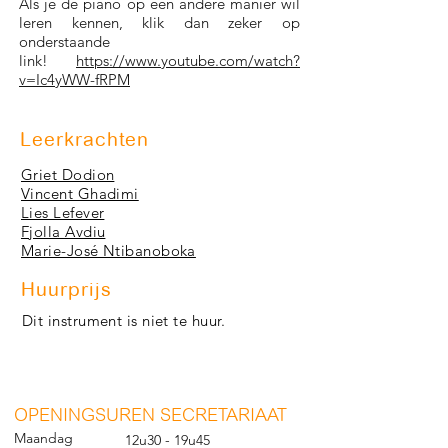
Als je de piano op een andere manier wil
leren kennen, klik dan zeker op
onderstaande
link!
https://www.youtube.com/watch?
v=Ic4yWW-fRPM
Leerkrachten
Griet Dodion
Vincent Ghadimi
Lies Lefever
Fjolla Avdiu
Marie-José Ntibanoboka
Huurprijs
Dit instrument is niet te huur.
O
PENINGSUREN SECRETARIAAT
Maandag
12u30 - 19u45