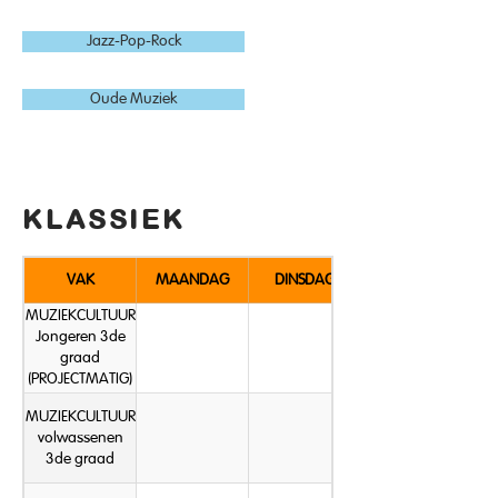
Jazz-Pop-Rock
Oude Muziek
KLASSIEK
VAK
MAANDAG
DINSDAG
MUZIEKCULTUUR
Jongeren 3de
graad
(PROJECTMATIG)
MUZIEKCULTUUR
volwassenen
3de graad