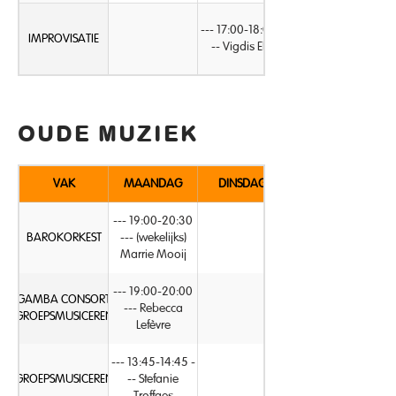
--- 17:00-18:00 -
IMPROVISATIE
-- Vigdis Elst
OUDE MUZIEK
VAK
MAANDAG
DINSDAG
--- 19:00-20:30
BAROKORKEST
--- (wekelijks)
Marrie Mooij
--- 19:00-20:00
GAMBA CONSORT
--- Rebecca
GROEPSMUSICEREN
Lefèvre
--- 13:45-14:45 -
GROEPSMUSICEREN
-- Stefanie
Troffaes