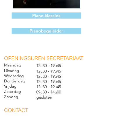
Piano klassiek
Pianobegeleider
O
PENINGSUREN SECRETARIAAT
Maandag
12u30 - 19u45
Dinsdag
12u30 - 19u45
Woensdag
12u30 - 19u45
Donderdag
12u30 - 19u45
Vrijdag
12u30 - 19u45
Zaterdag
09u30 - 14u00
Zondag
gesl
oten
CONTACT
Nieuwland 198, 1000 Brussel
02 279 57 12